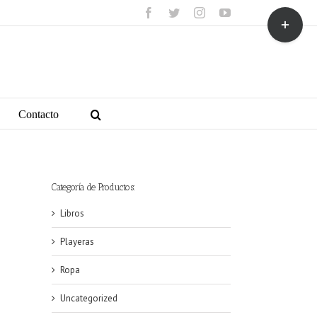
facebook
twitter
instagram
youtube
Toggle
Sliding
Bar
Area
Contacto
Categoría de Productos:
Libros
Playeras
Ropa
Uncategorized