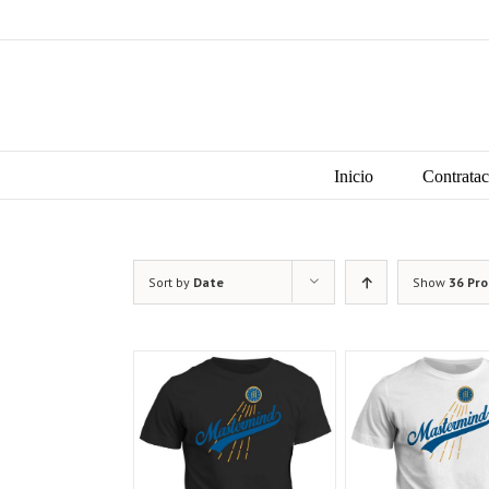
Skip
to
content
Search
for:
Inicio
Contratac
Sort by
Date
Show
36 Pr