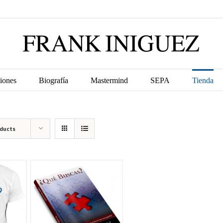
iones
Biografía
Mastermind
SEPA
Tienda
oducts