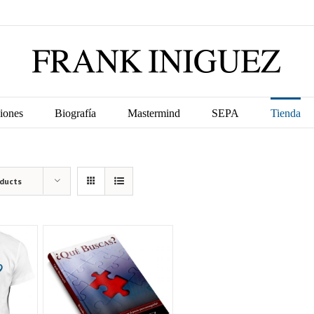
iones
Biografía
Mastermind
SEPA
Tienda
oducts