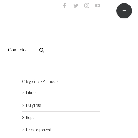
facebook
twitter
instagram
youtube
Toggle
Sliding
Bar
Area
Contacto
Categoría de Productos:
Libros
Playeras
Ropa
Uncategorized