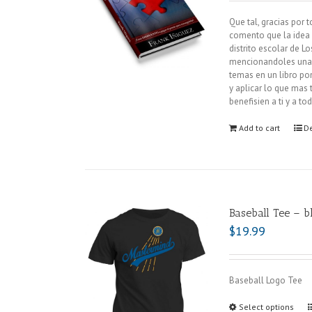
Que tal, gracias por 
comento que la idea 
distrito escolar de 
mencionandoles una y
temas en un libro pon
y aplicar lo que mas 
benefisien a ti y a t
Add to cart
De
Baseball Tee – b
$
19.99
Baseball Logo Tee
Select options