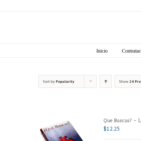
Skip
to
content
Search
for:
Inicio
Contratac
Sort by
Popularity
Show
24 Pr
Que Buscas? – L
$
12.25