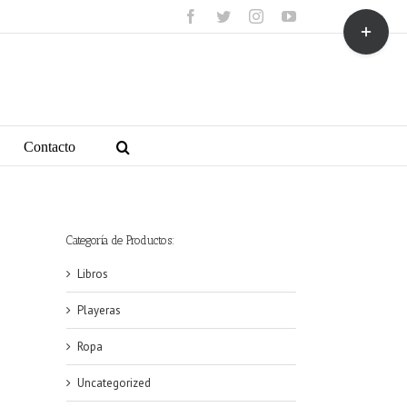
facebook
twitter
instagram
youtube
Toggle
Sliding
Bar
Area
Contacto
Categoría de Productos:
Libros
Playeras
Ropa
Uncategorized