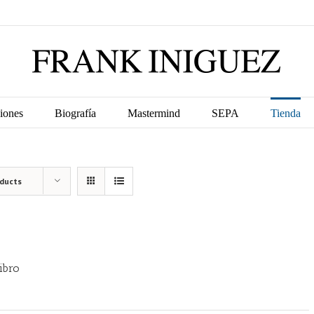
iones
Biografía
Mastermind
SEPA
Tienda
oducts
ibro