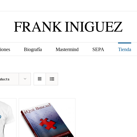
iones
Biografía
Mastermind
SEPA
Tienda
oducts