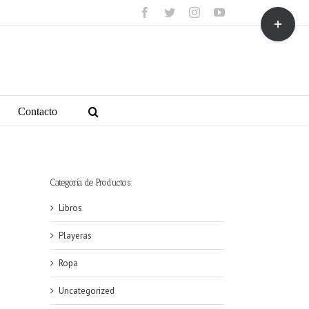
facebook
twitter
instagram
youtube
Toggle
Sliding
Bar
Area
Contacto
Categoría de Productos:
Libros
Playeras
Ropa
Uncategorized