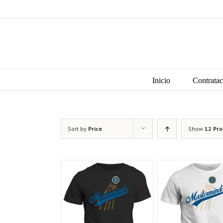
Skip
to
content
Search
for:
Inicio
Contratac
Sort by
Price
Show
12 Pr