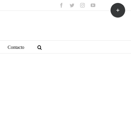
facebook
twitter
instagram
youtube
Toggle
Sliding
Bar
Area
Contacto