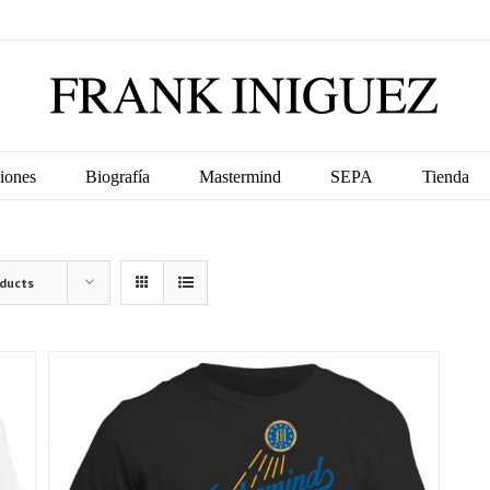
iones
Biografía
Mastermind
SEPA
Tienda
oducts