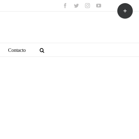
facebook
twitter
instagram
youtube
Toggle
Sliding
Bar
Area
Contacto