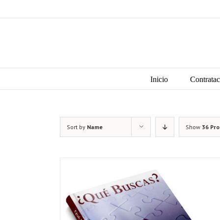
Skip
to
content
Search
for:
Inicio
Contratac
Sort by
Name
Show
36 Pr