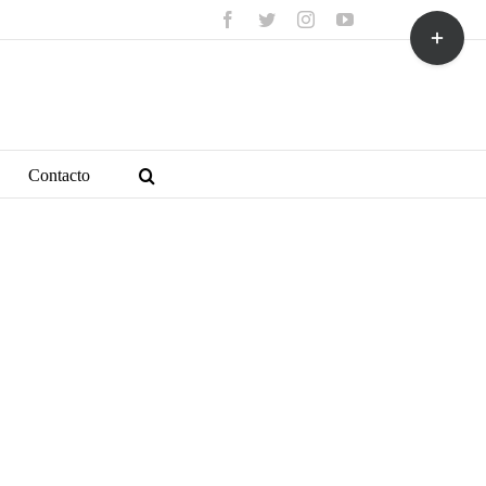
facebook
twitter
instagram
youtube
Toggle
Sliding
Bar
Area
Contacto