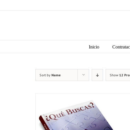
Skip
to
content
Search
for:
Inicio
Contratac
Sort by
Name
Show
12 Pr