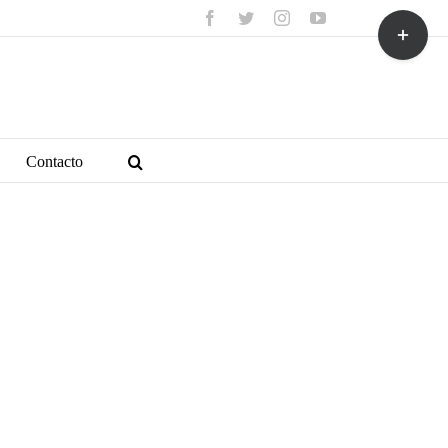
facebook
twitter
instagram
youtube
Toggle
Sliding
Bar
Area
Contacto