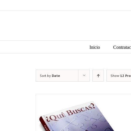
Skip
to
content
Search
for:
Inicio
Contratac
Sort by
Date
Show
12 Pr